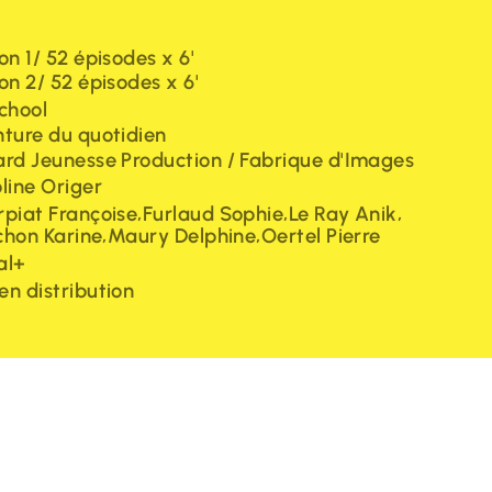
on 1/ 52 épisodes x 6'
on 2/ 52 épisodes x 6'
chool
ture du quotidien
rd Jeunesse Production / Fabrique d'Images
line Origer
,
,
,
piat Françoise
Furlaud Sophie
Le Ray Anik
,
,
ichon Karine
Maury Delphine
Oertel Pierre
al+
n distribution