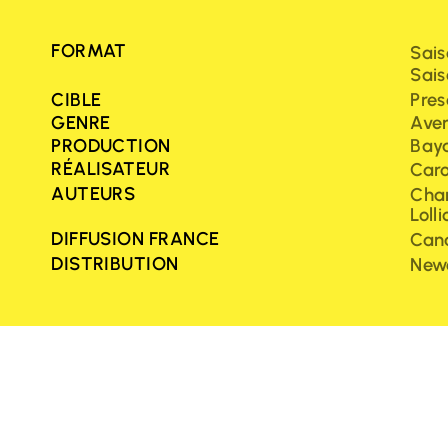
FORMAT
Sais
Sais
CIBLE
Pres
GENRE
Aven
PRODUCTION
Baya
RÉALISATEUR
Caro
AUTEURS
Char
Loll
DIFFUSION FRANCE
Can
DISTRIBUTION
Newe